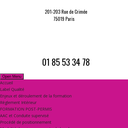
201-203 Rue de Crimée
75019 Paris
01 85 53 34 78
Open Menu
Accueil
Label Qualité
Enjeux et déroulement de la formation
Règlement Intérieur
FORMATION POST-PERMIS
AAC et Conduite supervisé
Procédé de positionnement