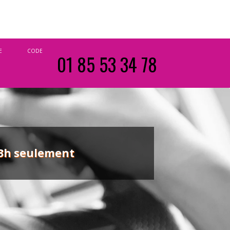
E
CODE
01 85 53 34 78
13h seulement